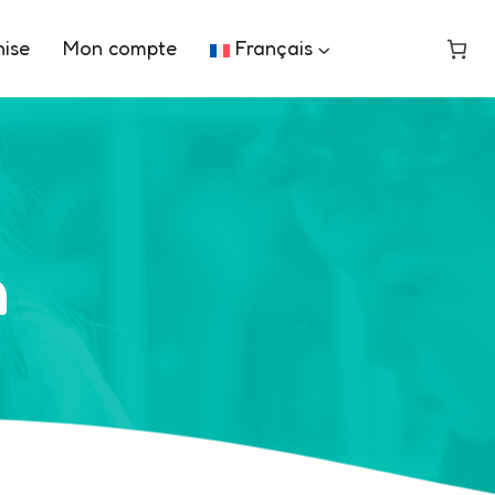
hise
Mon compte
Français
n