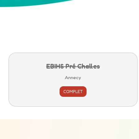
EBIHS Pré Challes
Annecy
COMPLET