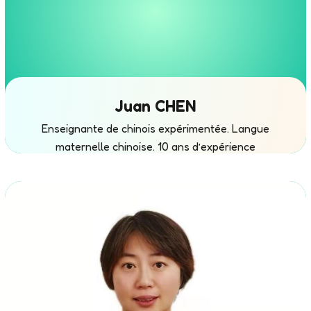
Juan CHEN
Enseignante de chinois expérimentée. Langue
CHRISTELLE RODWAY
maternelle chinoise. 10 ans d’expérience
d’enseignement.
Enseignante d’anglais (Cambridge English). Langue
maternelle anglaise.