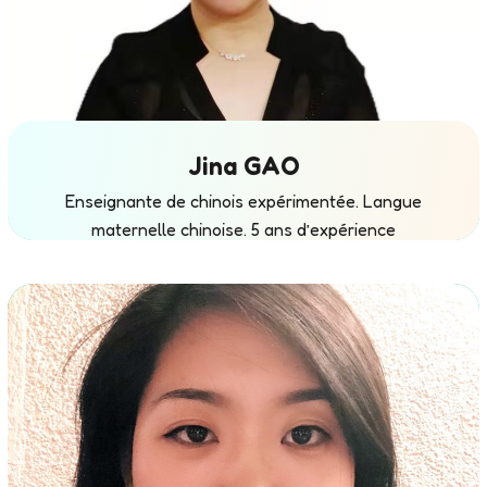
Jina GAO
Melanie Wheatley
Enseignante de chinois expérimentée. Langue
Enseignante d’anglais (Cambridge English). Langue
maternelle chinoise. 5 ans d’expérience
maternelle anglaise.
d’enseignement.