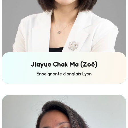
ci
al
it
é
B
al
l
e
Jiayue Chak Ma (Zoé)
t.
1
Enseignante d’anglais Lyon
0
a
n
s
d’
e
x