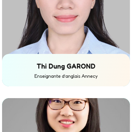
ie
d
e
D
a
n
s
e
Thi Dung GAROND
d
Enseignante d’anglais Annecy
e
P
é
ki
n,
s
p
é